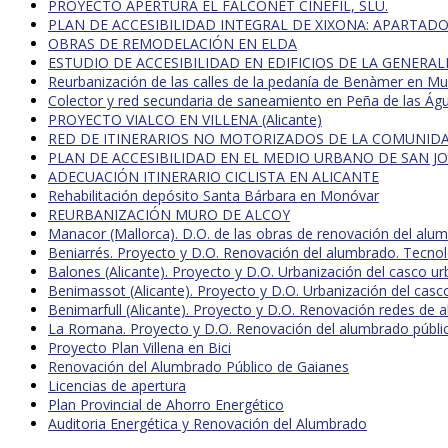
PROYECTO APERTURA EL FALCONET CINEFIL, SLU.
PLAN DE ACCESIBILIDAD INTEGRAL DE XIXONA: APARTADO
OBRAS DE REMODELACIÓN EN ELDA
ESTUDIO DE ACCESIBILIDAD EN EDIFICIOS DE LA GENERA
Reurbanización de las calles de la pedanía de Benàmer en Mu
Colector y red secundaria de saneamiento en Peña de las Águ
PROYECTO VIALCO EN VILLENA (Alicante)
RED DE ITINERARIOS NO MOTORIZADOS DE LA COMUNID
PLAN DE ACCESIBILIDAD EN EL MEDIO URBANO DE SAN J
ADECUACIÓN ITINERARIO CICLISTA EN ALICANTE
Rehabilitación depósito Santa Bárbara en Monóvar
REURBANIZACIÓN MURO DE ALCOY
Manacor (Mallorca). D.O. de las obras de renovación del alu
Beniarrés. Proyecto y D.O. Renovación del alumbrado. Tecno
Balones (Alicante). Proyecto y D.O. Urbanización del casco ur
Benimassot (Alicante). Proyecto y D.O. Urbanización del casc
Benimarfull (Alicante). Proyecto y D.O. Renovación redes de al
La Romana. Proyecto y D.O. Renovación del alumbrado públi
Proyecto Plan Villena en Bici
Renovación del Alumbrado Público de Gaianes
Licencias de apertura
Plan Provincial de Ahorro Energético
Auditoria Energética y Renovación del Alumbrado