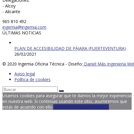
Delegaciones:
- Alcoy
- Alicante
965 810 492
ingemia@ingemia.com
ÚLTIMAS NOTICIAS
PLAN DE ACCESIBILIDAD DE PÁJARA (FUERTEVENTURA)
26/02/2021
© 2020 Ingemia Oficina Técnica - Diseño:
Daniel Más Ingeniería We
Aviso legal
Política de cookies
Usamos cookies para asegurar que te damos la mejor experiencia
en nuestra web. Si continúas usando este sitio, asumiremos que
estás de acuerdo con ello.
Aceptar
Política de privacidad